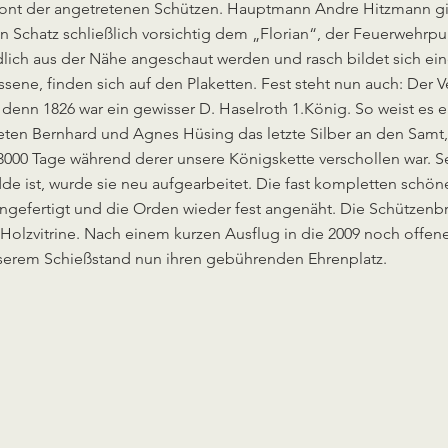
ront der angetretenen Schützen. Hauptmann Andre Hitzmann gi
en Schatz schließlich vorsichtig dem „Florian“, der Feuerweh
lich aus der Nähe angeschaut werden und rasch bildet sich e
sene, finden sich auf den Plaketten. Fest steht nun auch: Der V
nn 1826 war ein gewisser D. Haselroth 1.König. So weist es ein
fteten Bernhard und Agnes Hüsing das letzte Silber an den Samt
3000 Tage während derer unsere Königskette verschollen war. S
de ist, wurde sie neu aufgearbeitet. Die fast kompletten schö
angefertigt und die Orden wieder fest angenäht. Die Schützen
e Holzvitrine. Nach einem kurzen Ausflug in die 2009 noch offen
unserem Schießstand nun ihren gebührenden Ehrenplatz.