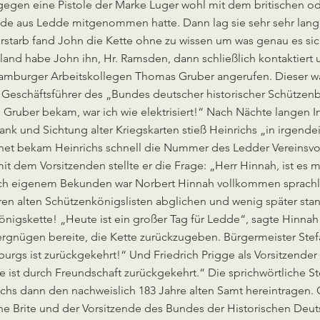
t gegen eine Pistole der Marke Luger wohl mit dem britischen 
ende aus Ledde mitgenommen hatte. Dann lag sie sehr sehr lan
rstarb fand John die Kette ohne zu wissen um was genau es sic
and habe John ihn, Hr. Ramsden, dann schließlich kontaktiert 
amburger Arbeitskollegen Thomas Gruber angerufen. Dieser wa
Geschäftsführer des „Bundes deutscher historischer Schützen
rn Gruber bekam, war ich wie elektrisiert!“ Nach Nächte langen
nk und Sichtung alter Kriegskarten stieß Heinrichs „in irgende
rnet bekam Heinrichs schnell die Nummer des Ledder Vereinsv
it dem Vorsitzenden stellte er die Frage: „Herr Hinnah, ist es m
ach eigenem Bekunden war Norbert Hinnah vollkommen sprach
n alten Schützenkönigslisten abglichen und wenig später stand 
önigskette! „Heute ist ein großer Tag für Ledde“, sagte Hinna
rgnügen bereite, die Kette zurückzugeben. Bürgermeister Stefa
urgs ist zurückgekehrt!“ Und Friedrich Prigge als Vorsitzend
e ist durch Freundschaft zurückgekehrt.“ Die sprichwörtliche St
chs dann den nachweislich 183 Jahre alten Samt hereintragen.
e Brite und der Vorsitzende des Bundes der Historischen Deu