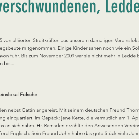
verschwundenen, Ledde
5 von alliierten Streitkräften aus unserem damaligen Vereinslo
iegsbeute mitgenommen. Einige Kinder sahen noch wie ein Sol
davon fuhr. Bis zum November 2009 war sie nicht mehr in Ledde
 bis...
einslokal Folsche
den nebst Gattin angereist. Mit seinem deutschen Freund Th
ng einquartiert. Im Gepäck: jene Kette, die vermutlich am 1. Ap
bas an sich nahm. Hr. Ramsden erzählte den Anwesenden Verein
ord-Englisch: Sein Freund John habe das gute Stück viele Jah