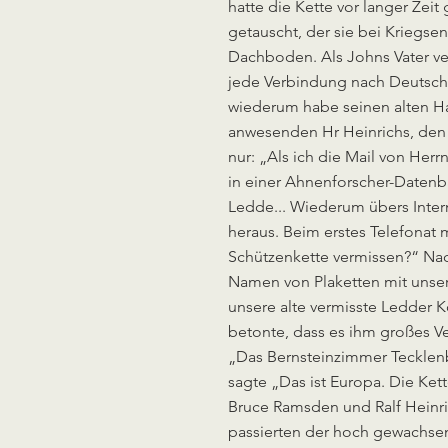
hatte die Kette vor langer Zei
getauscht, der sie bei Kriegs
Dachboden. Als Johns Vater ve
jede Verbindung nach Deutschl
wiederum habe seinen alten H
anwesenden Hr Heinrichs, den 
nur: „Als ich die Mail von Her
in einer Ahnenforscher-Datenba
Ledde... Wiederum übers Inte
heraus. Beim erstes Telefonat m
Schützenkette vermissen?“ N
Namen von Plaketten mit unsere
unsere alte vermisste Ledder K
betonte, dass es ihm großes Ve
„Das Bernsteinzimmer Tecklenb
sagte „Das ist Europa. Die Kett
Bruce Ramsden und Ralf Heinri
passierten der hoch gewachsen