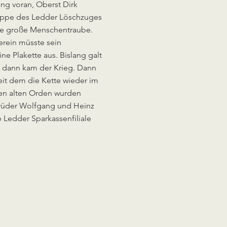
ng voran, Oberst Dirk
rpuppe des Ledder Löschzuges
ine große Menschentraube.
erein müsste sein
e Plakette aus. Bislang galt
, dann kam der Krieg. Dann
eit dem die Kette wieder im
nen alten Orden wurden
brüder Wolfgang und Heinz
e Ledder Sparkassenfiliale