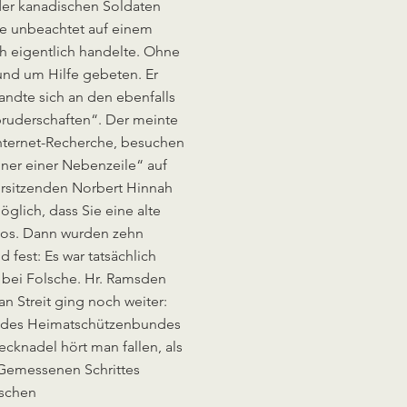
oder kanadischen Soldaten
ge unbeachtet auf einem
h eigentlich handelte. Ohne
und um Hilfe gebeten. Er
ndte sich an den ebenfalls
bruderschaften“. Der meinte
 Internet-Recherche, besuchen
iner einer Nebenzeile“ auf
orsitzenden Norbert Hinnah
öglich, dass Sie eine alte
los. Dann wurden zehn
fest: Es war tatsächlich
h bei Folsche. Hr. Ramsden
n Streit ging noch weiter:
er des Heimatschützenbundes
ecknadel hört man fallen, als
 Gemessenen Schrittes
tschen