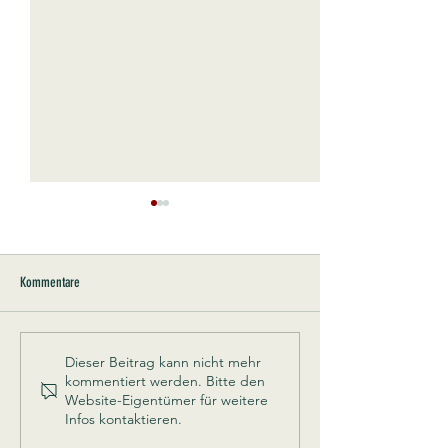
Kommentare
Schützenfest 2026
Chronik vom Schützenv
Dieser Beitrag kann nicht mehr
kommentiert werden. Bitte den
Dorf
Website-Eigentümer für weitere
Infos kontaktieren.