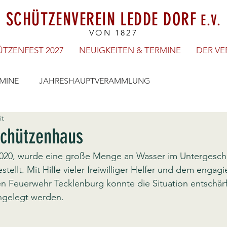
SCHÜTZENVEREIN LEDDE DORF
E.V.
VON 1827
TZENFEST 2027
NEUIGKEITEN & TERMINE
DER VE
MINE
JAHRESHAUPTVERAMMLUNG
it
chützenhaus
020, wurde eine große Menge an Wasser im Untergesch
tellt. Mit Hilfe vieler freiwilliger Helfer und dem engag
en Feuerwehr Tecklenburg konnte die Situation entschärf
ngelegt werden. 