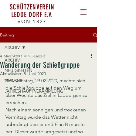
SCHÜTZENVEREIN
LEDDE DORF
E.V.
VON 1827
Beitrag
ARCHIV
4. März 2020
1 Min. Lesezeit
ARCHIV
Wanderung der Schießgruppe
NEUIGKEITEN
Aktualisiert:
8. Juni 2020
Am Samstag, 29.02.2020, machte sich 
TERMINE
die Schießgruppe auf den Weg um 
JAHRESHAUPTVERAMMLUNG
über Wechte das Ziel in Ladbergen zu 
erreichen. 
Nach einem sonnigen und trockenen 
Vormittag wurde das Wetter nicht 
unbedingt besser und Plan B musste 
her. Dieser wurde umgesetzt und so 